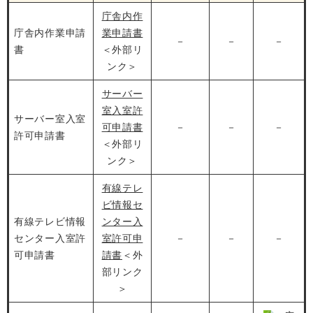
庁舎内作
庁舎内作業申請
業申請書
－
－
－
書
＜外部リ
ンク＞
サーバー
室入室許
サーバー室入室
可申請書
－
－
－
許可申請書
＜外部リ
ンク＞
有線テレ
ビ情報セ
有線テレビ情報
ンター入
センター入室許
室許可申
－
－
－
可申請書
請書
＜外
部リンク
＞