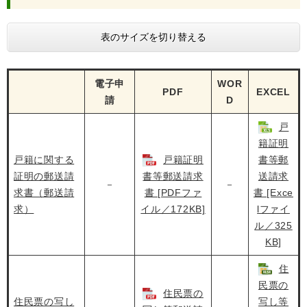
表のサイズを切り替える
電子申
WOR
PDF
EXCEL
請
D
戸
籍証明
戸籍に関する
戸籍証明
書等郵
証明の郵送請
書等郵送請求
送請求
－
－
求書（郵送請
書 [PDFファ
書 [Exce
求）
イル／172KB]
lファイ
ル／325
KB]
住
民票の
住民票の
住民票の写し
写し等