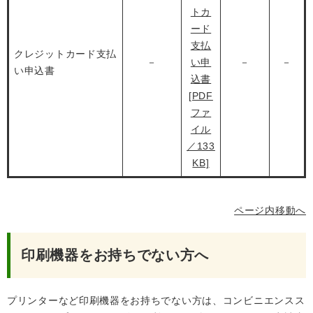
トカ
ード
支払
クレジットカード支払
－
い申
－
－
い申込書
込書
[PDF
ファ
イル
／133
KB]
ページ内移動へ
印刷機器をお持ちでない方へ
プリンターなど印刷機器をお持ちでない方は、コンビニエンスス