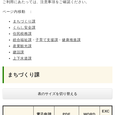
ご利用にあたっては、注意事項をご確認ください。
ページ内移動 ：
まちづくり課
くらし安全課
住民税務課
総合福祉課
・
子育て支援課
・
健康推進課
産業観光課
建設課
上下水道課
まちづくり課
表のサイズを切り替える
EXC
電子申請
PDF
WORD