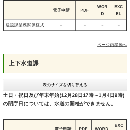
WOR
EXC
電子申請
PDF
D
EL
建設課業務関係様式
－
－
－
－
ページ内移動へ
上下水道課
表のサイズを切り替える
土日・祝日及び年末年始(12月28日17時～1月4日9時)
の閉庁日については、水道の開栓ができません。
EXC
電子申請
PDF
WORD