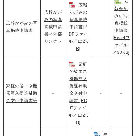
広
広報
報かが
広報かが
かがみの
みの写
みの写真
写真掲載
広報かがみの写
真掲載
掲載申請
申請書[P
－
真掲載申請書
申請書
書
＜外部
DFファイ
[Excelフ
リンク＞
ル／102K
ァイル
B]
／33KB]
家庭
の省エネ
機器導入
家庭の省エネ機
促進補助
器導入促進補助
－
金交付申
－
－
金交付申請書等
請書 [PD
Fファイ
ル／192K
B]
生