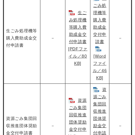
ごみ処
生ご
理機等
み処理機
購入費
等購入費
助成金
生ごみ処理機等
助成金交
交付申
購入費助成金交
－
－
付申請書
請書
付申請書
[PDFファ
イル／80
[Word
KB]
ファイ
ル／46
KB]
資
源ごみ
資源
集団回
ごみ集団
収推進
回収推進
資源ごみ集団回
団体奨
団体奨励
収推進団体奨励
－
励金交
－
金交付申
金交付申請書
付申請