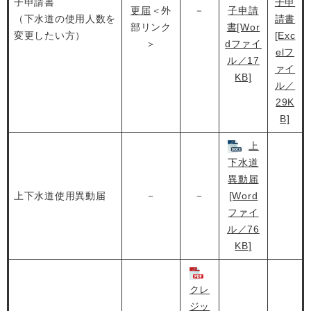
子申請書
子申
更届
＜外
－
子申請
（下水道の使用人数を
請書
部リンク
書[Wor
変更したい方）
[Exc
＞
dファイ
elフ
ル／17
ァイ
KB]
ル／
29K
B]
上
下水道
異動届
上下水道使用異動届
－
－
[Word
ファイ
ル／76
KB]
クレ
ジッ