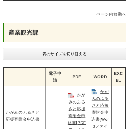
ページ内移動へ
産業観光課
表のサイズを切り替える
電子申
EXC
PDF
WORD
請
EL
かが
かが
みのふる
みのふる
さと応援
さと応援
かがみのふるさと
寄附金申
－
寄附金申
－
応援寄附金申込書
込書[Wor
込書[PDF
dファイ