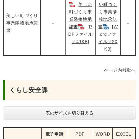
美しい
い町づく
町づくり事
り事業隣
美しい町づくり
業隣接地承
接地承諾
事業隣接地承諾
－
－
諾書
[P
書
[W
書
DFファイル
ordファ
／41KB]
イル／20
KB]
ページ内移動へ
くらし安全課
表のサイズを切り替える
電子申請
PDF
WORD
EXCEL