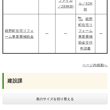
ファイル
ル／52K
／289KB]
B]
鏡野
町住宅リ
鏡野町住宅リフォ
フォーム
ー
ー
ー
ーム事業費補助金
事業費補
助金交付
申請書
ページ内移動へ
建設課
表のサイズを切り替える