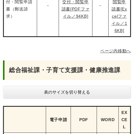
付・閲覧申請
交付・閲覧申
閲覧申
－
－
書（郵送請
請書[PDFファ
請書[Ex
求）
イル／94KB]
celファ
イル／1
6KB]
ページ内移動へ
総合福祉課
・
子育て支援課
・
健康推進課
表のサイズを切り替える
EX
電子申請
PDF
WORD
CE
L