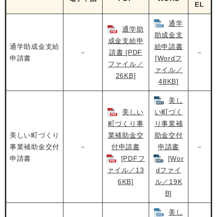
EL
通学
通学助
助成金支
成金支給申
通学助成金支給
給申請書
－
請書 [PDF
－
申請書
[Wordフ
ファイル／
ァイル／
26KB]
48KB]
美し
美しい
い町づく
町づくり事
り事業補
美しい町づくり
業補助金交
助金交付
事業補助金交付
－
付申請書
申請書
－
申請書
[PDFフ
[Wor
ァイル／13
dファイ
6KB]
ル／19K
B]
美し