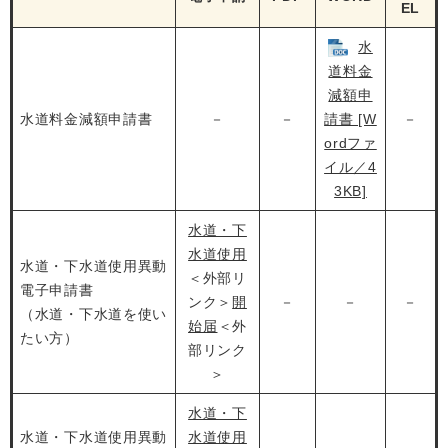
EL
水
道料金
減額申
水道料金減額申請書
－
－
請書 [W
－
ordファ
イル／4
3KB]
水道・下
水道使用
水道・下水道使用異動
＜外部リ
電子申請書
ンク＞
開
－
－
－
（水道・下水道を使い
始届
＜外
たい方）
部リンク
＞
水道・下
水道・下水道使用異動
水道使用