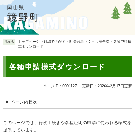
ペ
メ
ー
ニ
ジ
ュ
の
ー
先
を
頭
飛
で
ば
トップページ
>
組織でさがす
>
町長部局
>
くらし安全課
>
各種申請様
現在地
式ダウンロード
す
し
。
て
本
本
各種申請様式ダウンロード
文
文
へ
ページID：0001127
更新日：2026年2月17日更新
ページ内目次
このページでは、行政手続きや各種証明の申請に使われる様式を
提供しています。