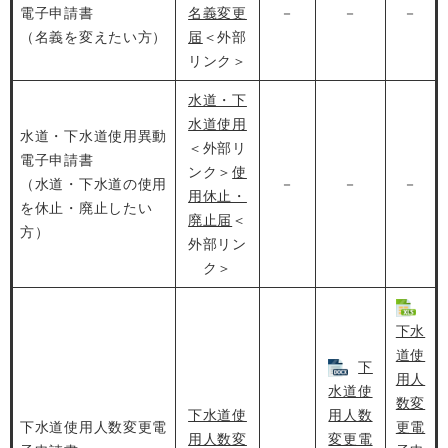
電子申請書
名義変更
－
－
－
（名義を変えたい方）
届
＜外部
リンク＞
水道・下
水道使用
水道・下水道使用異動
＜外部リ
電子申請書
ンク＞
使
（水道・下水道の使用
－
－
－
用休止・
を休止・廃止したい
廃止届
＜
方）
外部リン
ク＞
下水
道使
下
用人
水道使
数変
下水道使
用人数
下水道使用人数変更電
更電
用人数変
変更電