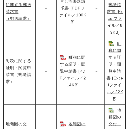
写し等郵送請
に関する郵送
郵送請
－
求書 [PDFフ
－
請求書
求書 [Ex
ァイル／100K
（郵送請求）
celファ
B]
イル／8
9KB]
町
税に関
町税に関
する証
町税に関する
する証明・閲
明・閲
証明・閲覧申
－
覧申請書 [PD
－
覧申請
請書（郵送請
Fファイル／2
書 [Exce
求）
14KB]
lファイ
ル／22K
B]
地
籍図の
地籍図の交
地籍図の
交付・