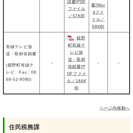
請書[PDF
書[Wor
ファイル
dファ
／57KB]
イル／
58KB]
鏡野
町有線テ
有線テレビ放
レビ放
送・取材依頼書
送・取材
－
－
－
(鏡野町有線テ
依頼書[P
レビ Fax：08
DFファイ
68-52-9080)
ル／146K
B]
ページ内移動へ
住民税務課