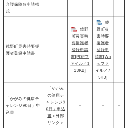
介護保険各申請様
－
－
－
－
式
鏡
鏡野
野町災
町災害時
害時要
要援護者
援護者
鏡野町災害時要援
－
登録申請
登録申
－
護者登録申請書
書[PDFフ
請書[Wo
ァイル／1
rdファ
13KB]
イル／7
5KB]
「かがみ
の健康チ
「かがみの健康チ
ャレンジ9
ャレンジ90日」申
－
－
－
0日」申込
込書
書
＜外部
リンク＞