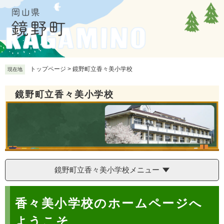
ペ
メ
ー
ニ
ジ
ュ
の
ー
先
を
頭
飛
で
ば
トップページ
>
鏡野町立香々美小学校
現在地
す
し
。
て
鏡野町立香々美小学校
本
文
へ
鏡野町立香々美小学校メニュー
本
香々美小学校のホームページへ
文
ようこそ