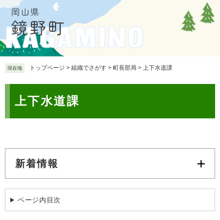
ペ
メ
ー
ニ
ジ
ュ
の
ー
先
を
頭
飛
で
ば
トップページ
>
組織でさがす
>
町長部局
>
上下水道課
現在地
す
し
。
て
本
本
上下水道課
文
文
へ
新着情報
ページ内目次