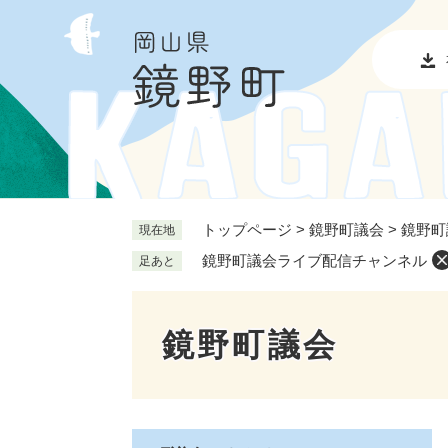
ペ
メ
ー
ニ
ジ
ュ
の
ー
先
を
頭
飛
で
ば
す
し
。
て
本
トップページ
>
鏡野町議会
>
鏡野町
現在地
文
鏡野町議会ライブ配信チャンネル
足あと
へ
鏡野町議会