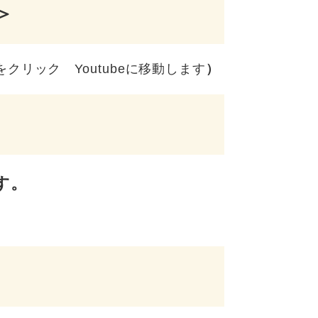
＞
をクリック Youtubeに移動します
）
す。