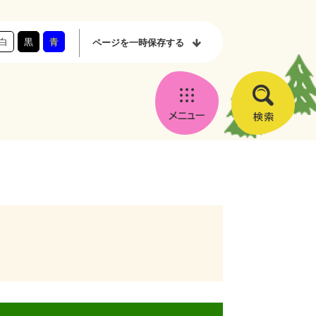
白
黒
青
ページを
一時保存する
メ
検
ニ
索
ュ
ー