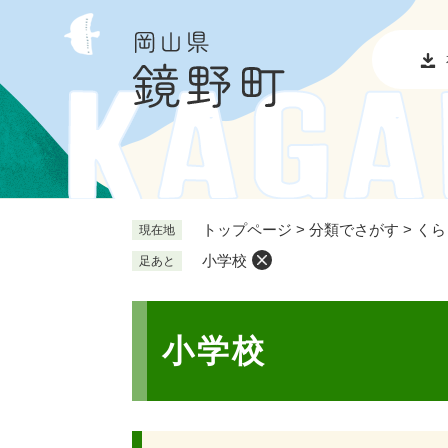
ペ
メ
ー
ニ
ジ
ュ
の
ー
先
を
頭
飛
で
ば
す
し
。
て
本
トップページ
>
分類でさがす
>
くら
現在地
文
小学校
足あと
へ
本
文
小学校