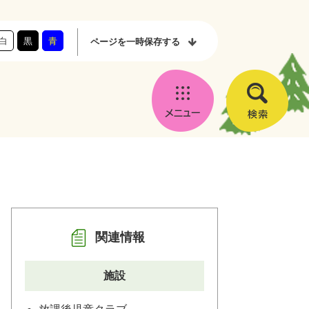
白
黒
青
ページを
一時保存する
メ
検
ニ
索
ュ
ー
関連情報
施設