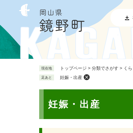
ペ
メ
ー
ニ
ジ
ュ
の
ー
先
を
頭
飛
で
ば
す
し
。
て
本
トップページ
>
分類でさがす
>
くら
現在地
文
妊娠・出産
足あと
へ
本
文
妊娠・出産