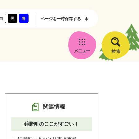
白
黒
青
ページを
一時保存する
メ
検
ニ
索
ュ
ー
関連情報
鏡野町のここがすごい！