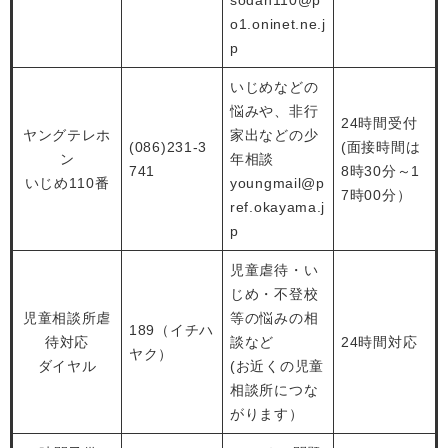
sodan110@p
o1.oninet.ne.j
p
いじめなどの
悩みや、非行
24時間受付
ヤングテレホ
家出などの少
(086)231-3
(面接時間は
ン
年相談
741
8時30分～1
いじめ110番
youngmail@p
7時00分）
ref.okayama.j
p
児童虐待・い
じめ・不登校
児童相談所虐
等の悩みの相
189（イチハ
待対応
談など
24時間対応
ヤク）
ダイヤル
(お近くの児童
相談所につな
がります）