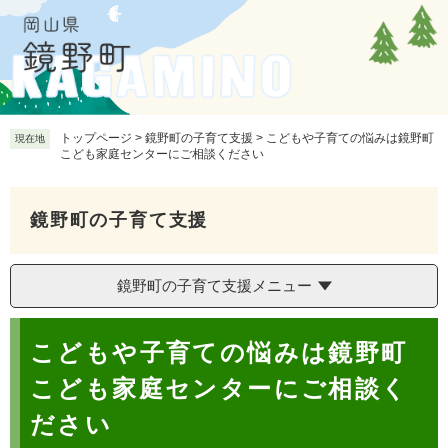
ペ
メ
ー
ニ
ジ
ュ
の
ー
先
を
頭
飛
で
ば
トップページ
>
鏡野町の子育て支援
>
こどもや子育ての悩みは鏡野町
現在地
こども家庭センターにご相談ください
す
し
。
て
本
鏡野町の子育て支援
文
へ
鏡野町の子育て支援メニュー
本
こどもや子育ての悩みは鏡野町
文
こども家庭センターにご相談く
ださい