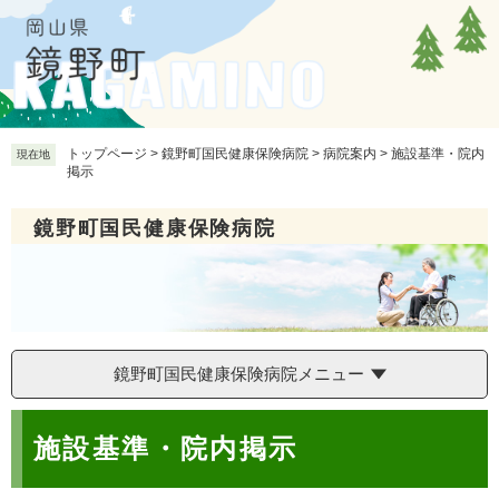
ペ
メ
ー
ニ
ジ
ュ
の
ー
先
を
頭
飛
で
ば
トップページ
>
鏡野町国民健康保険病院
>
病院案内
>
施設基準・院内
現在地
掲示
す
し
。
て
本
鏡野町国民健康保険病院
文
へ
鏡野町国民健康保険病院メニュー
本
施設基準・院内掲示
文