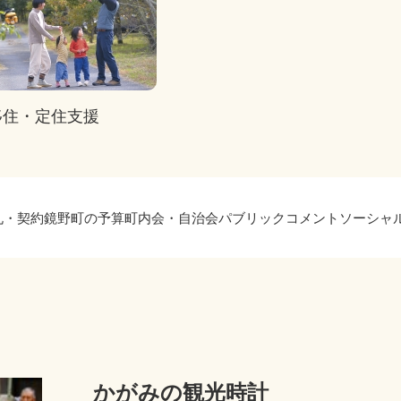
移住・定住支援
札・契約
鏡野町の予算
町内会・自治会
パブリックコメント
ソーシャ
かがみの観光時計