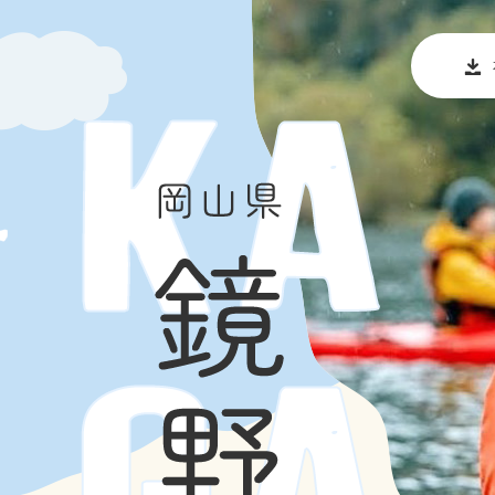
ペ
メ
ー
ニ
ジ
ュ
の
ー
先
を
頭
飛
で
ば
す
し
。
て
本
文
へ