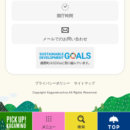
開庁時間
メールでのお問い合わせ
プライバシーポリシー
サイトマップ
Copyright Kagaminochou All Rights Reserved.
K
メ
検
T