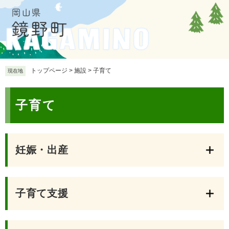
ペ
メ
ー
ニ
ジ
ュ
の
ー
先
を
頭
飛
で
ば
トップページ
>
施設
>
子育て
現在地
す
し
。
て
本
本
子育て
文
文
へ
妊娠・出産
子育て支援