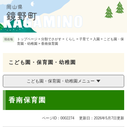
ペ
メ
ー
ニ
ジ
ュ
の
ー
先
を
頭
飛
で
ば
トップページ
>
分類でさがす
>
くらし
>
子育て
>
入園
>
こども園・保
現在地
育園・幼稚園
>
香南保育園
す
し
。
て
本
こども園・保育園・幼稚園
文
へ
こども園・保育園・幼稚園メニュー
本
香南保育園
文
ページID：0002274
更新日：2026年5月7日更新