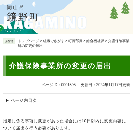
ペ
メ
ー
ニ
ジ
ュ
の
ー
先
を
頭
飛
で
ば
トップページ
>
組織でさがす
>
町長部局
>
総合福祉課
>
介護保険事業
現在地
所の変更の届出
す
し
。
て
本
本
介護保険事業所の変更の届出
文
文
へ
ページID：0001595
更新日：2024年1月17日更新
ページ内目次
指定に係る事項に変更があった場合には10日以内に変更内容に
ついて届出を行う必要があります。