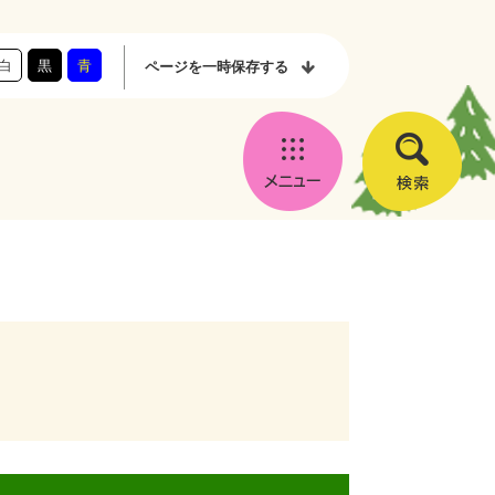
白
黒
青
ページを
一時保存する
メ
検
ニ
索
ュ
ー