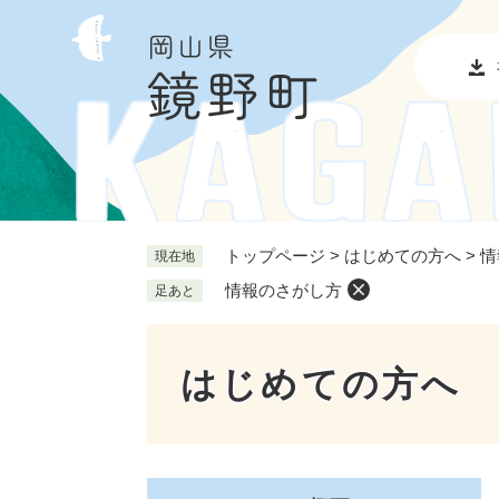
ペ
メ
ー
ニ
ジ
ュ
の
ー
先
を
頭
飛
で
ば
す
し
。
て
本
トップページ
>
はじめての方へ
>
情
現在地
文
情報のさがし方
足あと
へ
はじめての方へ