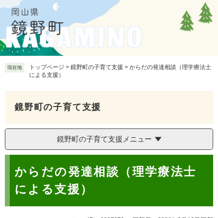
ペ
メ
ー
ニ
ジ
ュ
の
ー
先
を
頭
飛
で
ば
トップページ
>
鏡野町の子育て支援
>
からだの発達相談（理学療法士
現在地
による支援）
す
し
。
て
本
鏡野町の子育て支援
文
へ
鏡野町の子育て支援メニュー
本
からだの発達相談（理学療法士
文
による支援）