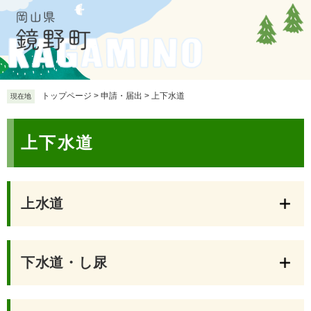
ペ
メ
ー
ニ
ジ
ュ
の
ー
先
を
頭
飛
で
ば
トップページ
>
申請・届出
>
上下水道
現在地
す
し
。
て
本
本
上下水道
文
文
へ
上水道
下水道・し尿