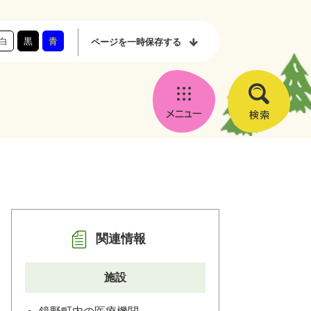
白
黒
青
ページを
一時保存する
メ
検
ニ
索
ュ
ー
関連情報
施設