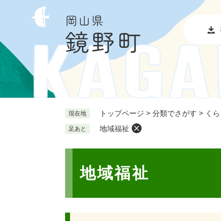
ペ
メ
ー
ニ
ジ
ュ
の
ー
先
を
頭
飛
で
ば
す
し
。
て
本
トップページ
>
分類でさがす
>
くら
現在地
文
地域福祉
足あと
へ
本
文
地域福祉