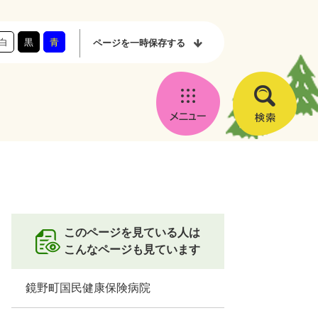
白
黒
青
ページを
一時保存する
メ
検
ニ
索
ュ
ー
このページを見ている人は
こんなページも見ています
鏡野町国民健康保険病院