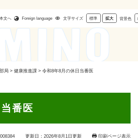
本文へ
Foreign language
文字サイズ
標準
拡大
背景色
部局
>
健康推進課
>
令和8年8月の休日当番医
日当番医
08384
更新日：2026年8月1日更新
印刷ページ表示