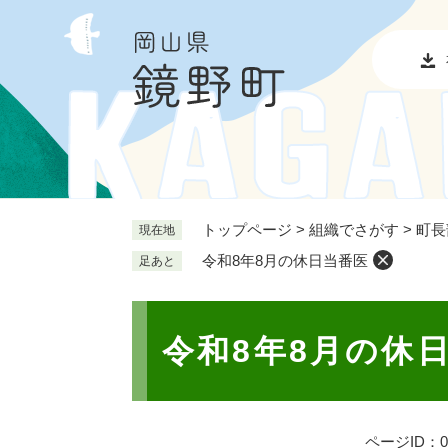
ペ
メ
ー
ニ
ジ
ュ
の
ー
先
を
頭
飛
で
ば
す
し
。
て
本
トップページ
>
組織でさがす
>
町長
現在地
文
令和8年8月の休日当番医
足あと
へ
本
文
令和8年8月の休
ページID：00