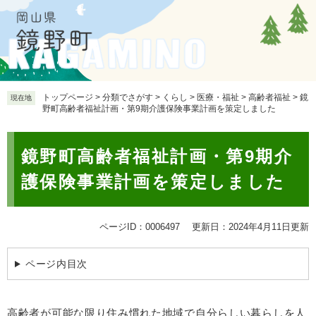
ペ
メ
ー
ニ
ジ
ュ
の
ー
先
を
頭
飛
で
ば
トップページ
>
分類でさがす
>
くらし
>
医療・福祉
>
高齢者福祉
>
鏡
現在地
野町高齢者福祉計画・第9期介護保険事業計画を策定しました
す
し
。
て
本
本
鏡野町高齢者福祉計画・第9期介
文
文
へ
護保険事業計画を策定しました
ページID：0006497
更新日：2024年4月11日更新
ページ内目次
高齢者が可能な限り住み慣れた地域で自分らしい暮らしを人