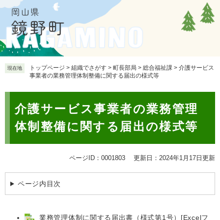
ペ
メ
ー
ニ
ジ
ュ
の
ー
先
を
頭
飛
で
ば
トップページ
>
組織でさがす
>
町長部局
>
総合福祉課
>
介護サービス
現在地
事業者の業務管理体制整備に関する届出の様式等
す
し
。
て
本
本
介護サービス事業者の業務管理
文
文
へ
体制整備に関する届出の様式等
ページID：0001803
更新日：2024年1月17日更新
ページ内目次
業務管理体制に関する届出書（様式第1号）[Excelフ