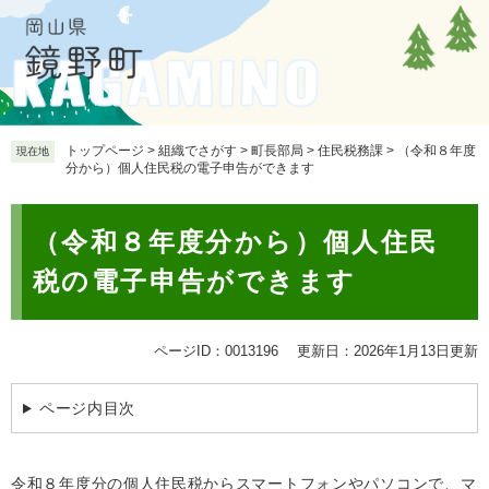
ペ
メ
ー
ニ
ジ
ュ
の
ー
先
を
頭
飛
で
ば
トップページ
>
組織でさがす
>
町長部局
>
住民税務課
>
（令和８年度
現在地
分から）個人住民税の電子申告ができます
す
し
。
て
本
本
（令和８年度分から）個人住民
文
文
へ
税の電子申告ができます
ページID：0013196
更新日：2026年1月13日更新
ページ内目次
令和８年度分の個人住民税からスマートフォンやパソコンで、マ