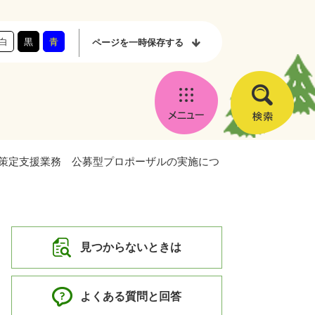
白
黒
青
ページを
一時保存する
メ
検
ニ
索
ュ
画策定支援業務 公募型プロポーザルの実施につ
ー
見つからないときは
よくある質問と回答