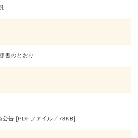
託
様書のとおり
告 [PDFファイル／78KB]