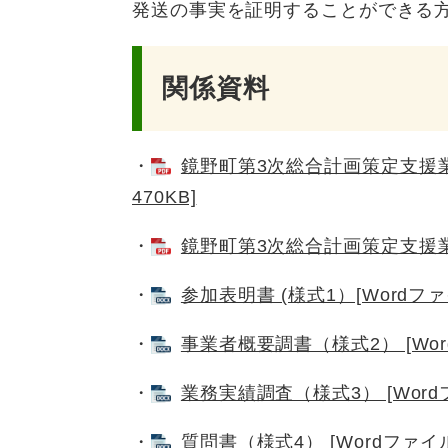
発送の事実を証明することができる
関係資料
・
鏡野町第3次総合計画策定支援業
470KB]
・
鏡野町第3次総合計画策定支援業務
・
参加表明書 (様式1）[Wordファ
・
事業者概要調書（様式2） [Wor
・
業務実績調査（様式3） [Word
・
質問書（様式4） [Wordファイル