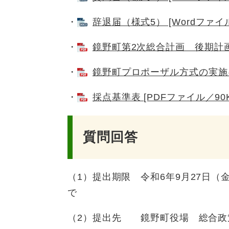
・
辞退届（様式5） [Wordファイル
・
鏡野町第2次総合計画 後期計画 [
・
鏡野町プロポーザル方式の実施に関
・
採点基準表 [PDFファイル／90K
質問回答
​（1）提出期限 令和6年9月27日
で
（2）提出先 鏡野町役場 総合政