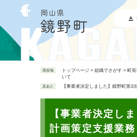
ペ
メ
ー
ニ
ジ
ュ
の
ー
先
を
頭
飛
で
ば
す
し
。
て
本
トップページ
>
組織でさがす
>
町長
現在地
いて
文
へ
【事業者決定しました】鏡野町第3
足あと
本
文
【事業者決定しま
計画策定支援業務