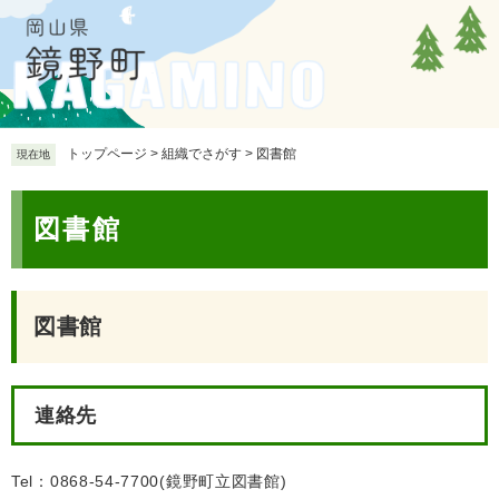
ペ
メ
ー
ニ
ジ
ュ
の
ー
先
を
頭
飛
で
ば
トップページ
>
組織でさがす
>
図書館
現在地
す
し
。
て
本
本
図書館
文
文
へ
図書館
連絡先
Tel：0868-54-7700
鏡野町立図書館