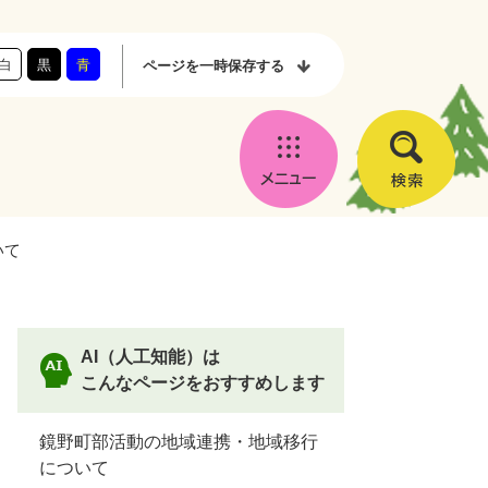
白
黒
青
ページを
一時保存する
メ
検
ニ
索
ュ
いて
ー
AI（人工知能）は
こんなページをおすすめします
鏡野町部活動の地域連携・地域移行
について