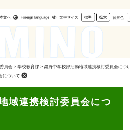
本文へ
Foreign language
文字サイズ
標準
拡大
背景色
委員会
>
学校教育課
>
鏡野中学校部活動地域連携検討委員会につ
会について
地域連携検討委員会につ