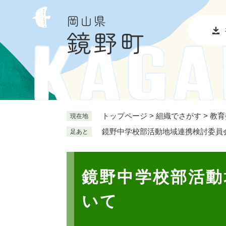
ペ
メ
ー
ニ
ジ
ュ
の
ー
先
を
頭
飛
で
ば
す
し
。
て
本
トップページ
>
組織でさがす
>
教育
現在地
文
鏡野中学校部活動地域連携検討委員
足あと
へ
本
文
鏡野中学校部活動
いて