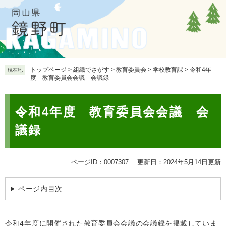
ペ
メ
ー
ニ
ジ
ュ
の
ー
先
を
頭
飛
で
ば
トップページ
>
組織でさがす
>
教育委員会
>
学校教育課
>
令和4年
現在地
度 教育委員会会議 会議録
す
し
。
て
本
本
令和4年度 教育委員会会議 会
文
文
へ
議録
ページID：0007307
更新日：2024年5月14日更新
ページ内目次
令和4年度に開催された教育委員会会議の会議録を掲載していま