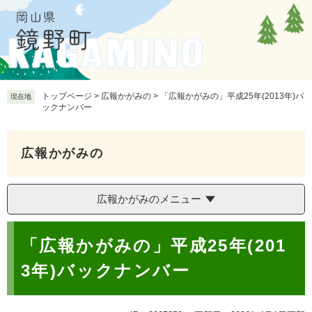
ペ
メ
ー
ニ
ジ
ュ
の
ー
先
を
頭
飛
で
ば
トップページ
>
広報かがみの
>
「広報かがみの」平成25年(2013年)バ
現在地
ックナンバー
す
し
。
て
本
広報かがみの
文
へ
広報かがみのメニュー
本
「広報かがみの」平成25年(201
文
3年)バックナンバー