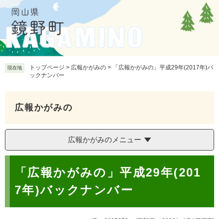
ペ
メ
ー
ニ
ジ
ュ
の
ー
先
を
頭
飛
で
ば
トップページ
>
広報かがみの
>
「広報かがみの」平成29年(2017年)バ
現在地
ックナンバー
す
し
。
て
本
広報かがみの
文
へ
広報かがみのメニュー
本
「広報かがみの」平成29年(201
文
7年)バックナンバー