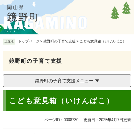
ペ
メ
ー
ニ
ジ
ュ
の
ー
先
を
頭
飛
で
ば
トップページ
>
鏡野町の子育て支援
>
こども意見箱（いけんばこ）
現在地
す
し
。
て
本
鏡野町の子育て支援
文
へ
鏡野町の子育て支援メニュー
本
こども意見箱（いけんばこ）
文
ページID：0008730
更新日：2025年4月7日更新