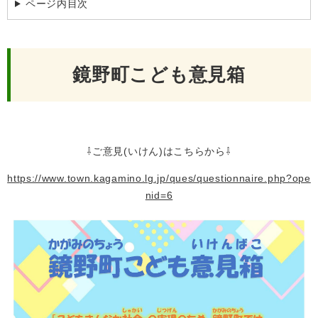
ページ内目次
鏡野町こども意見箱
⇩ご意見(いけん)はこちらから⇩
https://www.town.kagamino.lg.jp/ques/questionnaire.php?ope
nid=6