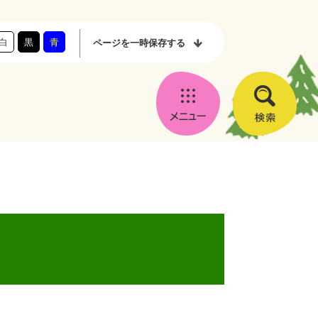
白
黒
青
ページを
一時保存する
メ
検
ニ
索
ュ
ー