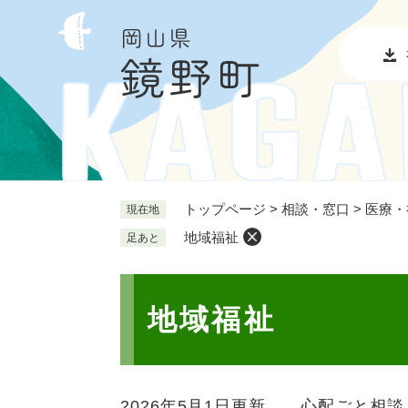
ペ
メ
ー
ニ
ジ
ュ
の
ー
先
を
頭
飛
で
ば
す
し
。
て
本
トップページ
>
相談・窓口
>
医療・
現在地
文
地域福祉
足あと
へ
本
文
地域福祉
2026年5月1日更新
心配ごと相談