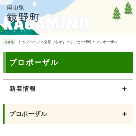
ペ
メ
ー
ニ
ジ
ュ
の
ー
先
を
頭
飛
で
ば
トップページ
>
分類でさがす
>
しごとの情報
>
プロポーザル
現在地
す
し
。
て
本
本
プロポーザル
文
文
へ
新着情報
プロポーザル