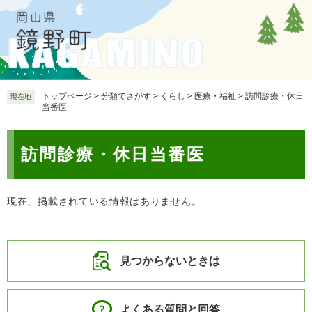
ペ
メ
ー
ニ
ジ
ュ
の
ー
先
を
頭
飛
で
ば
トップページ
>
分類でさがす
>
くらし
>
医療・福祉
>
訪問診療・休日
現在地
当番医
す
し
。
て
本
本
訪問診療・休日当番医
文
文
へ
現在、掲載されている情報はありません。
見つからないときは
よくある質問と回答