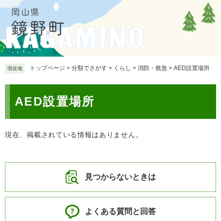
ペ
メ
ー
ニ
ジ
ュ
の
ー
先
を
頭
飛
で
ば
トップページ
>
分類でさがす
>
くらし
>
消防・救急
>
AED設置場所
現在地
す
し
。
て
本
本
AED設置場所
文
文
へ
現在、掲載されている情報はありません。
見つからないときは
よくある質問と回答