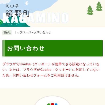
ペ
メ
ー
ニ
ジ
ュ
の
ー
先
を
頭
飛
で
ば
トップページ
>
お問い合わせ
現在地
す
し
。
て
本
本
お問い合わせ
文
文
へ
ブラウザでCookie（クッキー）が使用できる設定になっていな
い、または、ブラウザがCookie（クッキー）に対応していない
ため、お問い合わせフォームをご利用頂けません。