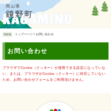
ペ
メ
ー
ニ
ジ
ュ
の
ー
先
を
頭
飛
で
ば
トップページ
>
お問い合わせ
現在地
す
し
。
て
本
本
お問い合わせ
文
文
へ
ブラウザでCookie（クッキー）が使用できる設定になっていな
い、または、ブラウザがCookie（クッキー）に対応していない
ため、お問い合わせフォームをご利用頂けません。