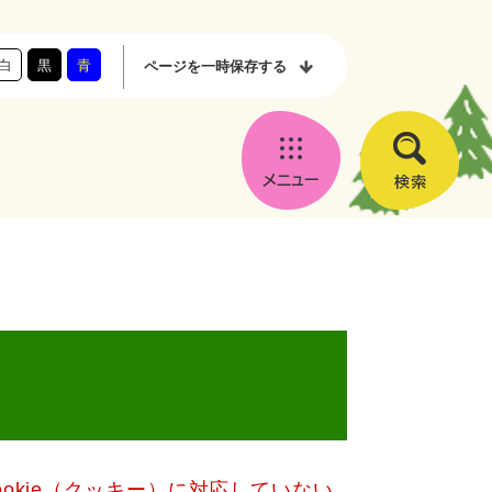
白
黒
青
ページを
一時保存する
メ
検
ニ
索
ュ
ー
okie（クッキー）に対応していない