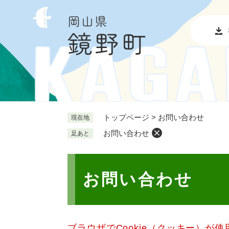
ペ
メ
ー
ニ
ジ
ュ
の
ー
先
を
頭
飛
で
ば
す
し
。
て
本
トップページ
>
お問い合わせ
現在地
文
お問い合わせ
足あと
へ
本
文
お問い合わせ
ブラウザでCookie（クッキー）が