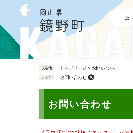
ペ
メ
ー
ニ
ジ
ュ
の
ー
先
を
頭
飛
で
ば
す
し
。
て
本
トップページ
>
お問い合わせ
現在地
文
お問い合わせ
足あと
へ
本
文
お問い合わせ
ブラウザでCookie（クッキー）が