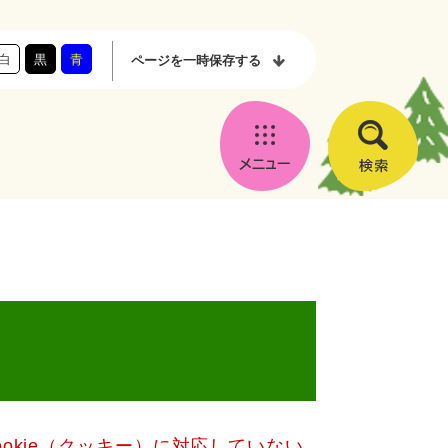
白
黒
青
ページを
一時保存する
メ
検
ニ
索
ュ
ー
okie（クッキー）に対応していない