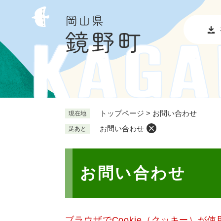
ペ
メ
ー
ニ
ジ
ュ
の
ー
先
を
頭
飛
で
ば
す
し
。
て
本
トップページ
>
お問い合わせ
現在地
文
お問い合わせ
足あと
へ
本
文
お問い合わせ
ブラウザでCookie（クッキー）が