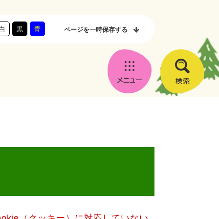
白
黒
青
ページを
一時保存する
メ
検
ニ
索
ュ
ー
okie（クッキー）に対応していない