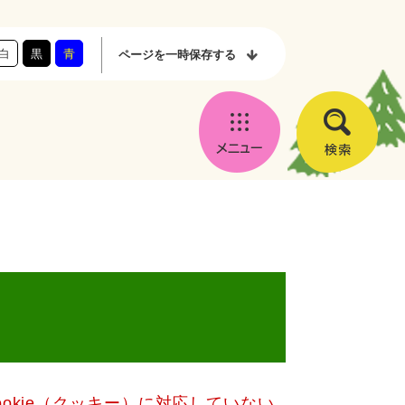
白
黒
青
ページを
一時保存する
メ
検
ニ
索
ュ
ー
okie（クッキー）に対応していない