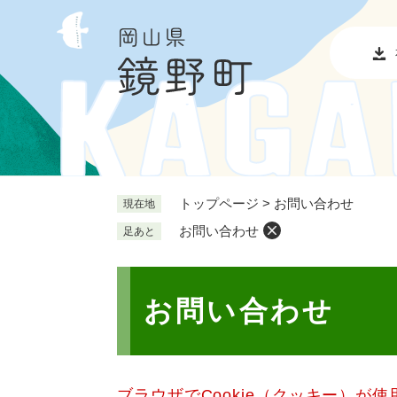
ペ
メ
ー
ニ
ジ
ュ
の
ー
先
を
頭
飛
で
ば
す
し
。
て
本
トップページ
>
お問い合わせ
現在地
文
お問い合わせ
足あと
へ
本
文
お問い合わせ
ブラウザでCookie（クッキー）が