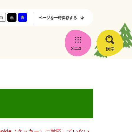
白
黒
青
ページを
一時保存する
メ
検
ニ
索
ュ
ー
okie（クッキー）に対応していない