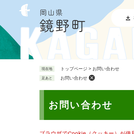
ペ
メ
ー
ニ
ジ
ュ
の
ー
先
を
頭
飛
で
ば
す
し
。
て
本
トップページ
>
お問い合わせ
現在地
文
お問い合わせ
足あと
へ
本
文
お問い合わせ
ブラウザでCookie（クッキー）が