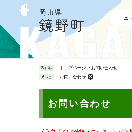
ペ
メ
ー
ニ
ジ
ュ
の
ー
先
を
頭
飛
で
ば
す
し
。
て
本
トップページ
>
お問い合わせ
現在地
文
お問い合わせ
足あと
へ
本
文
お問い合わせ
ブラウザでCookie（クッキー）が