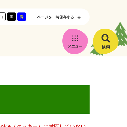
白
黒
青
ページを
一時保存する
メ
検
ニ
索
ュ
ー
okie（クッキー）に対応していない